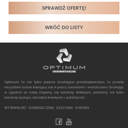
SPRAWDŹ OFERTĘ!
WRÓĆ DO LISTY
Optimum to nie tylko prężnie działające przedsiębiorstwo, to przede
wszystkim ludzie kierujący się w pracy zasadami i wartościami. Działając
w zgodzie ze sobą stajemy się bardziej efektywni, jesteśmy nie tylko
bardziej wydajni, ale także kreatywni i autentyczni.
WYTRWAŁOŚĆ
·
DOŚWIADCZENIE
·
SZACUNEK
·
RODZINA