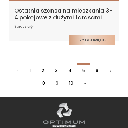
Ostatnia szansa na mieszkania 3-
4 pokojowe z dużymi tarasami
Spiesz się!
CZYTAJ WIĘCEJ
«
1
2
3
4
5
6
7
8
9
10
»