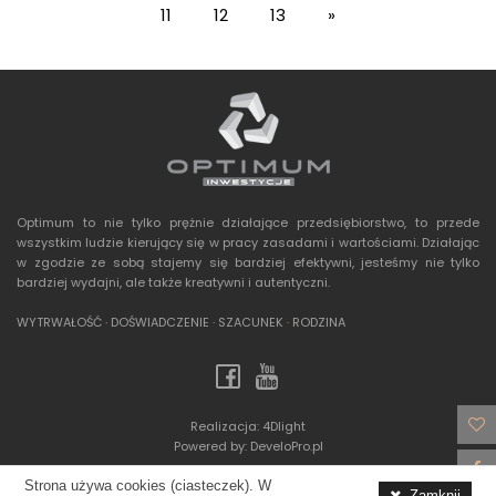
11
12
13
»
Optimum to nie tylko prężnie działające przedsiębiorstwo, to przede
wszystkim ludzie kierujący się w pracy zasadami i wartościami. Działając
w zgodzie ze sobą stajemy się bardziej efektywni, jesteśmy nie tylko
bardziej wydajni, ale także kreatywni i autentyczni.
WYTRWAŁOŚĆ
·
DOŚWIADCZENIE
·
SZACUNEK
·
RODZINA
Realizacja:
4Dlight
Powered by:
DeveloPro.pl
Strona używa cookies (ciasteczek). W
Zamknij