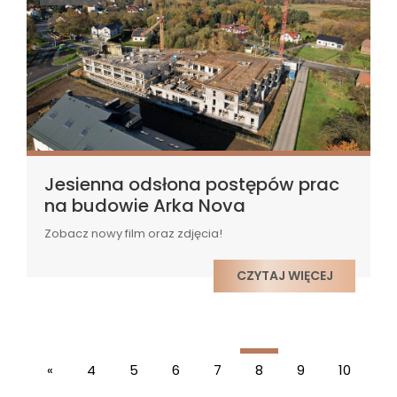
Jesienna odsłona postępów prac
na budowie Arka Nova
Zobacz nowy film oraz zdjęcia!
CZYTAJ WIĘCEJ
«
4
5
6
7
8
9
10